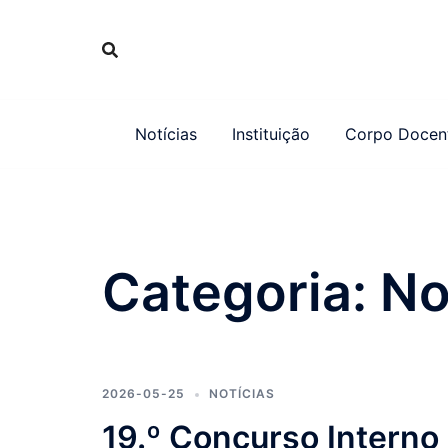
Saltar
para
o
conteúdo
Notícias
Instituição
Corpo Docen
Categoria:
No
2026-05-25
NOTÍCIAS
19.º Concurso Interno 