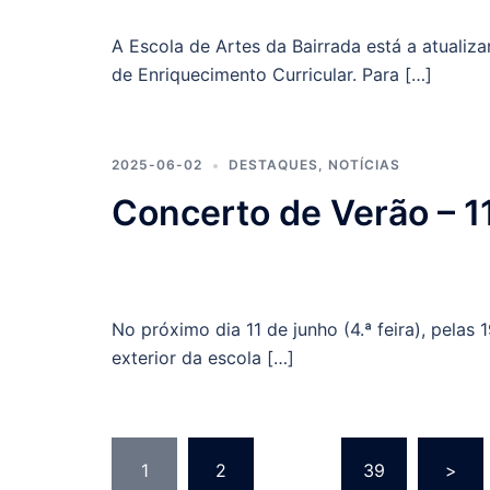
A Escola de Artes da Bairrada está a atualiz
de Enriquecimento Curricular. Para […]
2025-06-02
DESTAQUES
,
NOTÍCIAS
Concerto de Verão – 1
No próximo dia 11 de junho (4.ª feira), pelas
exterior da escola […]
Paginação
1
2
…
39
>