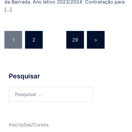
da Bairrada. Ano letivo 2023/2024 Contratação para
[…]
Paginação
1
2
…
29
>
dos
conteúdos
Pesquisar
Pesquisar
por:
Inscrições/Cursos